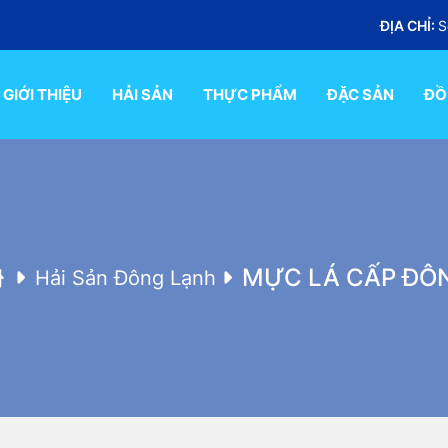
ĐỊA CHỈ:
S
GIỚI THIỆU
HẢI SẢN
THỰC PHẨM
ĐẶC SẢN
ĐỒ
MỰC LÁ CẤP ĐÔ
Hải Sản Đông Lạnh