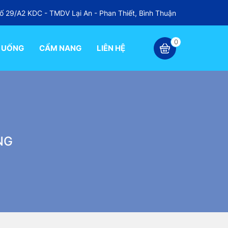
ố 29/A2 KDC - TMDV Lại An - Phan Thiết, Bình Thuận
0
 UỐNG
CẨM NANG
LIÊN HỆ
NG