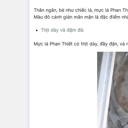
Thân ngắn, bè như chiếc lá, mực lá Phan T
Màu đỏ cánh gián mằn mặn là đặc điểm nhậ
Thịt dày và đậm đà:
Mực lá Phan Thiết có thịt dày, đầy đặn, v