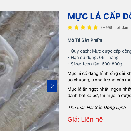
MỰC LÁ CẤP 
(+999 lượt đánh
Mô Tả Sản Phẩm
- Quy cách: Mực được cấp đôn
- Hạn sử dụng: 06 Tháng
- Size: 1con tầm 600-800gr
Mực lá có dạng hình ống dài kh
ưa chuộng, trọng lượng của mự
Mực lá ăn ngọt nhất, ngon nhất
đánh bắt xa bờ, thì mực lá đượ
Thể loại: Hải Sản Đông Lạnh
Giá: Liên hệ