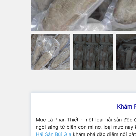
Khám P
Mực Lá Phan Thiết
- một loại hải sản độc 
ngời sáng từ biển còn mi nơ, loại mực nà
Hải Sản Bùi Gia
khám phá đặc điểm nổi bật 