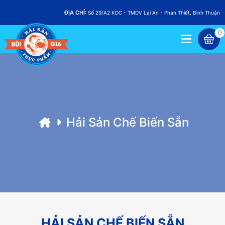
ĐỊA CHỈ:
Số 29/A2 KDC - TMDV Lại An - Phan Thiết, Bình Thuận
0
Hải Sản Chế Biến Sẵn
HẢI SẢN CHẾ BIẾN SẴN