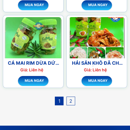
MUA NGAY
MUA NGAY
CÁ MAI RIM DỪA DỨA
HẢI SẢN KHÔ ĐÃ CHẾ
'THƠM'
BIẾN SẴN ĂN LIỀN
Giá: Liên hệ
Giá: Liên hệ
MUA NGAY
MUA NGAY
1
2