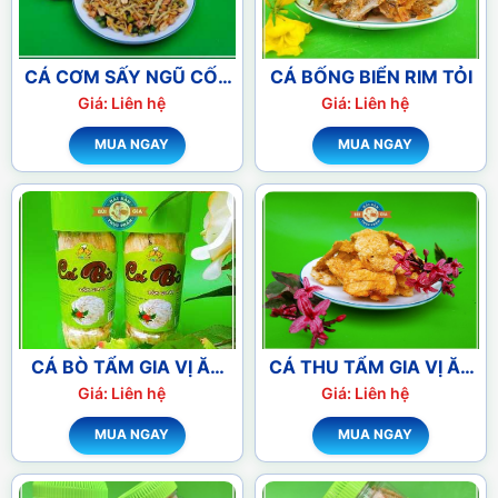
CÁ CƠM SẤY NGŨ CỐC
CÁ BỐNG BIỂN RIM TỎI
ĂN LIỀN
Giá: Liên hệ
Giá: Liên hệ
MUA NGAY
MUA NGAY
CÁ BÒ TẨM GIA VỊ ĂN
CÁ THU TẨM GIA VỊ ĂN
LIỀN
LIỀN
Giá: Liên hệ
Giá: Liên hệ
MUA NGAY
MUA NGAY