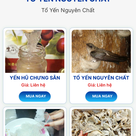
Tổ Yến Nguyên Chất
YẾN HŨ CHƯNG SẴN
TỔ YẾN NGUYÊN CHẤT
Giá: Liên hệ
Giá: Liên hệ
MUA NGAY
MUA NGAY