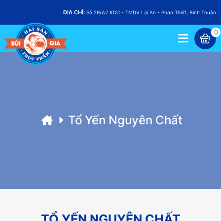
ĐỊA CHỈ:
Số 29/A2 KDC - TMDV Lại An - Phan Thiết, Bình Thuận
0
Tổ Yến Nguyên Chất
TỔ YẾN NGUYÊN CHẤT