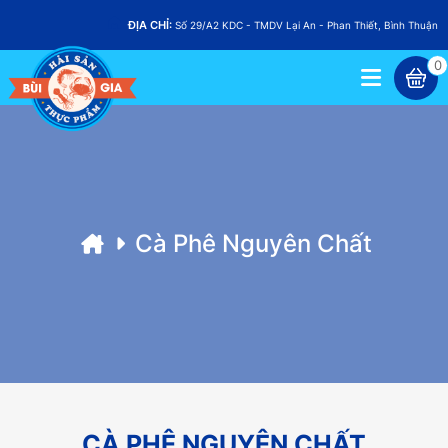
ĐỊA CHỈ:
Số 29/A2 KDC - TMDV Lại An - Phan Thiết, Bình Thuận
0
Cà Phê Nguyên Chất
CÀ PHÊ NGUYÊN CHẤT