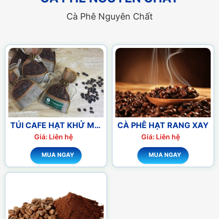
Cà Phê Nguyên Chất
TÚI CAFE HẠT KHỬ MÙI
CÀ PHÊ HẠT RANG XAY
XE Ô TÔ
Giá: Liên hệ
Giá: Liên hệ
MUA NGAY
MUA NGAY