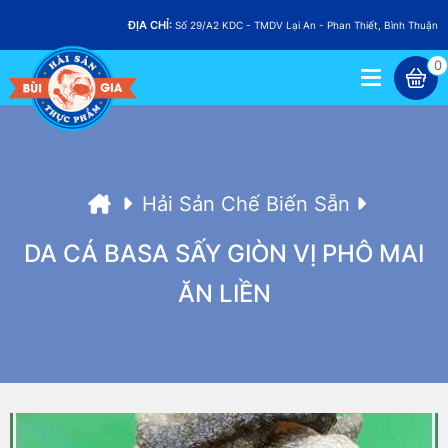
ĐỊA CHỈ:
Số 29/A2 KDC - TMDV Lại An - Phan Thiết, Bình Thuận
0
Hải Sản Chế Biến Sẵn
DA CÁ BASA SẤY GIÒN VỊ PHÔ MAI
ĂN LIỀN