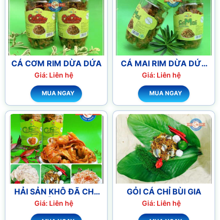
CÁ CƠM RIM DỪA DỨA
CÁ MAI RIM DỪA DỨA
'THƠM'
Giá: Liên hệ
Giá: Liên hệ
MUA NGAY
MUA NGAY
HẢI SẢN KHÔ ĐÃ CHẾ
GỎI CÁ CHỈ BÙI GIA
BIẾN SẴN ĂN LIỀN
Giá: Liên hệ
Giá: Liên hệ