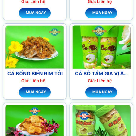
ĂN LIỀN
Giá: Liên hệ
Giá: Liên hệ
MUA NGAY
MUA NGAY
CÁ BỐNG BIỂN RIM TỎI
CÁ BÒ TẨM GIA VỊ ĂN
LIỀN
Giá: Liên hệ
Giá: Liên hệ
MUA NGAY
MUA NGAY