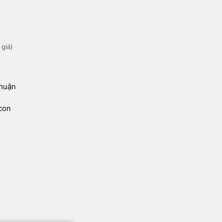
 giá)
Thuận
con