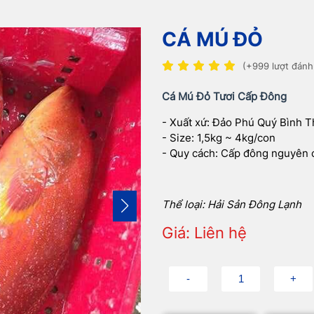
CÁ MÚ ĐỎ
(+999 lượt đánh
Cá Mú Đỏ Tươi Cấp Đông
- Xuất xứ: Đảo Phú Quý Bình 
- Size: 1,5kg ~ 4kg/con
- Quy cách: Cấp đông nguyên 
Thể loại: Hải Sản Đông Lạnh
Giá: Liên hệ