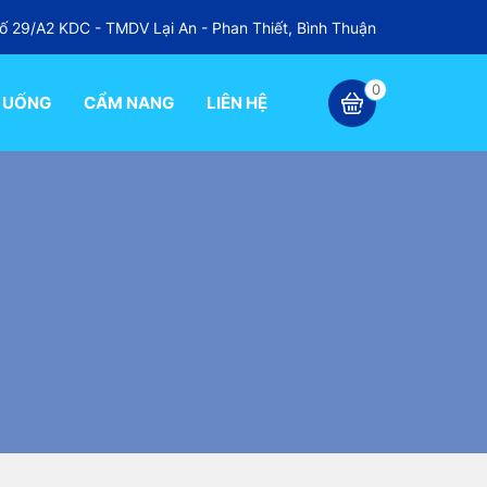
ố 29/A2 KDC - TMDV Lại An - Phan Thiết, Bình Thuận
0
 UỐNG
CẨM NANG
LIÊN HỆ