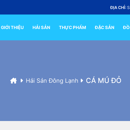
ĐỊA CHỈ:
S
GIỚI THIỆU
HẢI SẢN
THỰC PHẨM
ĐẶC SẢN
ĐỒ
CÁ MÚ ĐỎ
Hải Sản Đông Lạnh