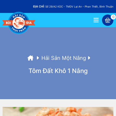
ĐỊA CHỈ:
Số 29/A2 KDC - TMDV Lại An - Phan Thiết, Bình Thuận
0
Hải Sản Một Nắng
Tôm Đất Khô 1 Nắng