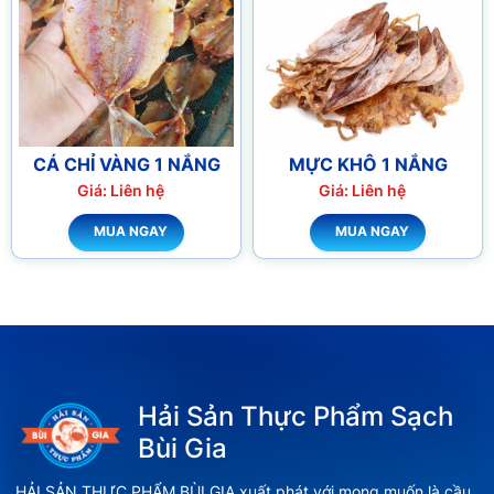
CÁ CHỈ VÀNG 1 NẮNG
MỰC KHÔ 1 NẮNG
Giá: Liên hệ
Giá: Liên hệ
MUA NGAY
MUA NGAY
Hải Sản Thực Phẩm Sạch
Bùi Gia
HẢI SẢN THỰC PHẨM BÙI GIA xuất phát với mong muốn là cầu