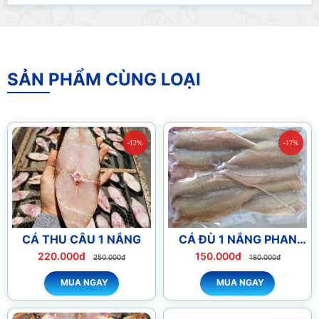
SẢN PHẨM CÙNG LOẠI
-12%
-17%
CÁ THU CÂU 1 NẮNG
CÁ ĐÙ 1 NẮNG PHAN
THIẾT
220.000đ
150.000đ
250.000đ
180.000đ
MUA NGAY
MUA NGAY