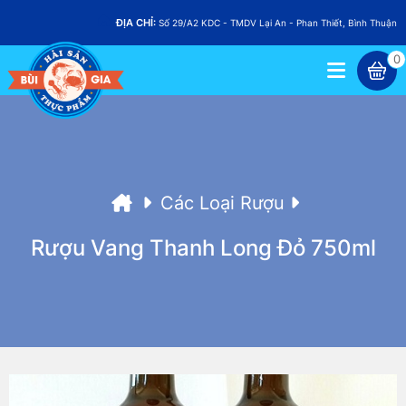
ĐỊA CHỈ:
Số 29/A2 KDC - TMDV Lại An - Phan Thiết, Bình Thuận
0
Các Loại Rượu
Rượu Vang Thanh Long Đỏ 750ml