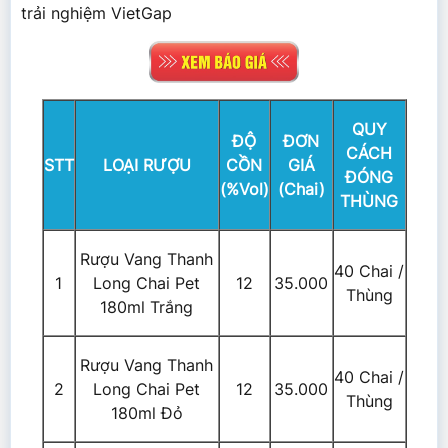
trải nghiệm VietGap
QUY
ĐỘ
ĐƠN
CÁCH
STT
LOẠI RƯỢU
CỒN
GIÁ
ĐÓNG
(%Vol)
(Chai)
THÙNG
Rượu Vang Thanh
40 Chai /
1
Long Chai Pet
12
35.000
Thùng
180ml Trắng
Rượu Vang Thanh
40 Chai /
2
Long Chai Pet
12
35.000
Thùng
180ml Đỏ