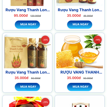
Rượu Vang Thanh Long
Rượu Vang Thanh Long
500ml Đỏ
Đỏ 180ml
95.000đ
35.000đ
120.000đ
45.000đ
MUA NGAY
MUA NGAY
-30%
-30%
Rượu Vang Thanh Long
RƯỢU VANG THANH
Trắng 180ml
LONG
35.000đ
35.000đ
50.000đ
50.000đ
MUA NGAY
MUA NGAY
-29%