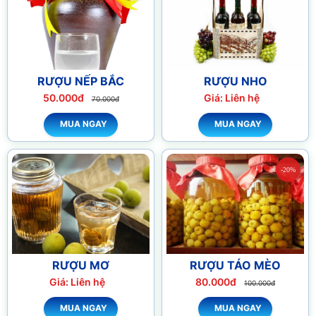
RƯỢU NẾP BẮC
RƯỢU NHO
50.000đ
Giá: Liên hệ
70.000đ
MUA NGAY
MUA NGAY
-20%
RƯỢU MƠ
RƯỢU TÁO MÈO
Giá: Liên hệ
80.000đ
100.000đ
MUA NGAY
MUA NGAY