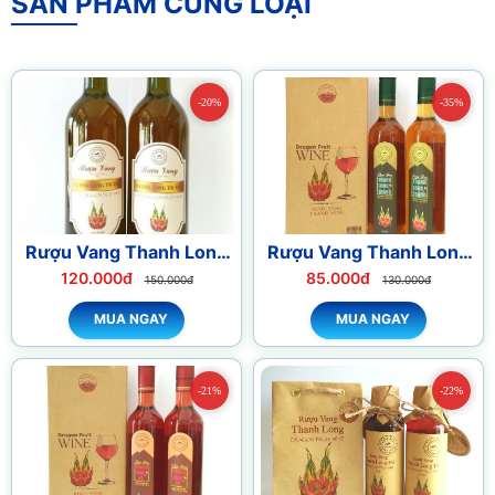
SẢN PHẨM CÙNG LOẠI
-20%
-35%
Rượu Vang Thanh Long
Rượu Vang Thanh Long
Trắng 750ml
Trắng 500ml
120.000đ
85.000đ
150.000đ
130.000đ
MUA NGAY
MUA NGAY
-21%
-22%