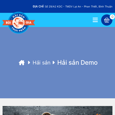
ĐỊA CHỈ:
Số 29/A2 KDC - TMDV Lại An - Phan Thiết, Bình Thuận
0
Hải sản Demo
Hải sản